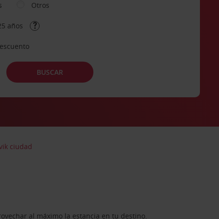
s
Otros
25 años
descuento
BUSCAR
vik ciudad
rovechar al máximo la estancia en tu destino.