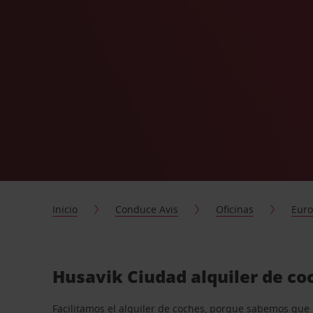
Inicio
Conduce Avis
Oficinas
Eur
Husavik Ciudad alquiler de co
Facilitamos el alquiler de coches, porque sabemos que n