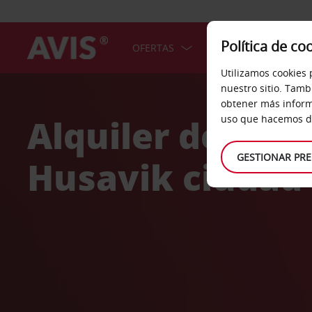
Política de co
OFERTAS
COCHES
SERV
Utilizamos cookies 
Welcome
nuestro sitio. Tamb
to
obtener más inform
Avis
Alquiler de coc
uso que hacemos de
GESTIONAR PRE
Husavik ciudad