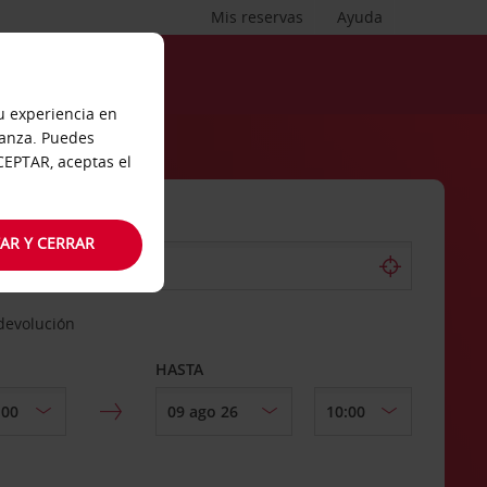
Mis reservas
Ayuda
tu experiencia en
ianza. Puedes
ACEPTAR, aceptas el
AR Y CERRAR
 devolución
HASTA