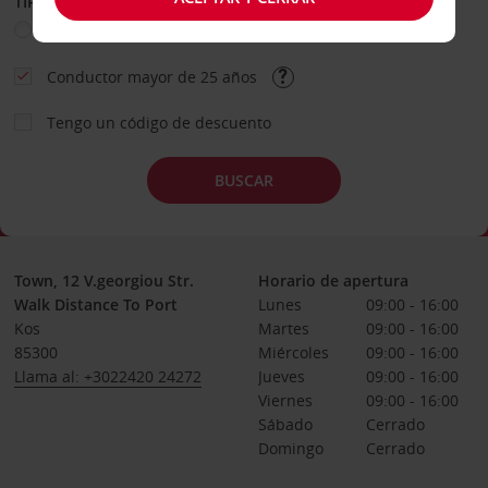
TIPO DE ALQUILER
Ocio
Business
Otros
Conductor mayor de 25 años
Tengo un código de descuento
BUSCAR
Town, 12 V.georgiou Str.
Horario de apertura
Walk Distance To Port
Lunes
09:00 - 16:00
Kos
Martes
09:00 - 16:00
85300
Miércoles
09:00 - 16:00
Llama al: +3022420 24272
Jueves
09:00 - 16:00
Viernes
09:00 - 16:00
Sábado
Cerrado
Domingo
Cerrado