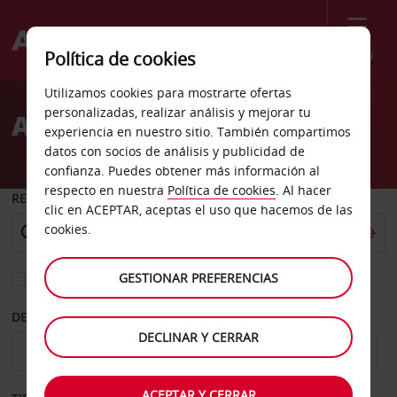
Menú
Política de cookies
Welcome
Utilizamos cookies para mostrarte ofertas
to
personalizadas, realizar análisis y mejorar tu
Alquiler de coches Kos
Avis
experiencia en nuestro sitio. También compartimos
datos con socios de análisis y publicidad de
confianza. Puedes obtener más información al
respecto en nuestra
Política de cookies
. Al hacer
RECOGER EN
clic en ACEPTAR, aceptas el uso que hacemos de las
cookies.
GESTIONAR PREFERENCIAS
Elegir otra oficina de devolución
DESDE
HASTA
DECLINAR Y CERRAR
ACEPTAR Y CERRAR