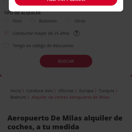
TIPO DE ALQUILER
Ocio
Business
Otros
Conductor mayor de 25 años
Tengo un código de descuento
BUSCAR
Inicio
Conduce Avis
Oficinas
Europa
Turquía
Bodrum
Alquiler de coches Aeropuerto de Milas
Aeropuerto De Milas alquiler de
coches, a tu medida