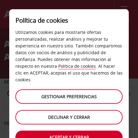
Menú
Política de cookies
Welcome
Utilizamos cookies para mostrarte ofertas
to
personalizadas, realizar análisis y mejorar tu
Alquiler de coches
Avis
experiencia en nuestro sitio. También compartimos
datos con socios de análisis y publicidad de
Aeropuerto de Milas
confianza. Puedes obtener más información al
respecto en nuestra
Política de cookies
. Al hacer
clic en ACEPTAR, aceptas el uso que hacemos de las
cookies.
RECOGER EN
GESTIONAR PREFERENCIAS
Elegir otra oficina de devolución
DECLINAR Y CERRAR
DESDE
HASTA
ACEPTAR Y CERRAR