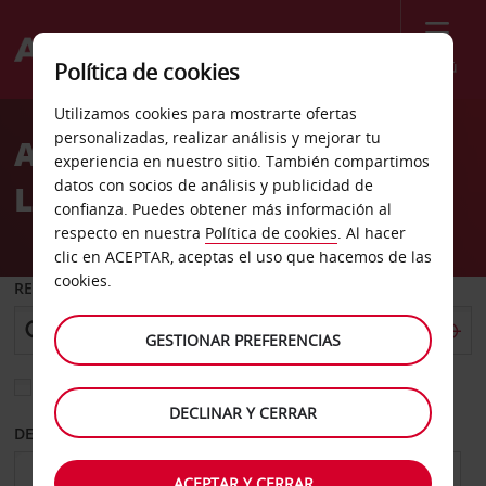
Menú
Política de cookies
Welcome
Utilizamos cookies para mostrarte ofertas
to
personalizadas, realizar análisis y mejorar tu
Alquiler de coches Garaje
Avis
experiencia en nuestro sitio. También compartimos
datos con socios de análisis y publicidad de
Lann Bihoue de Lorient
confianza. Puedes obtener más información al
respecto en nuestra
Política de cookies
. Al hacer
clic en ACEPTAR, aceptas el uso que hacemos de las
cookies.
RECOGER EN
GESTIONAR PREFERENCIAS
Elegir otra oficina de devolución
DECLINAR Y CERRAR
DESDE
HASTA
ACEPTAR Y CERRAR