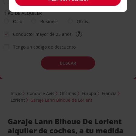
TIPO DE ALQUILER
Ocio
Business
Otros
Conductor mayor de 25 años
Tengo un código de descuento
BUSCAR
Inicio
Conduce Avis
Oficinas
Europa
Francia
Lorient
Garaje Lann Bihoue de Lorient
Garaje Lann Bihoue De Lorient
alquiler de coches, a tu medida