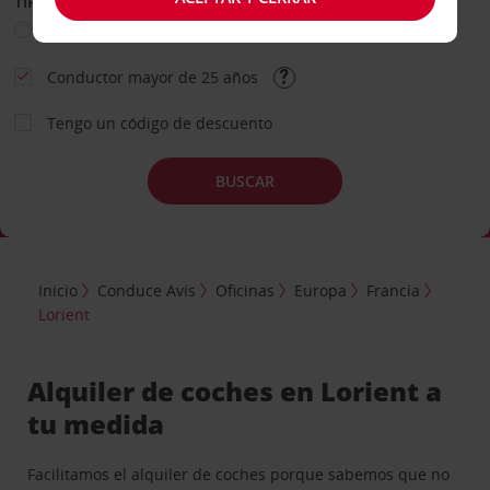
TIPO DE ALQUILER
Ocio
Business
Otros
Conductor mayor de 25 años
Tengo un código de descuento
BUSCAR
Inicio
Conduce Avis
Oficinas
Europa
Francia
Lorient
Alquiler de coches en Lorient a
tu medida
Facilitamos el alquiler de coches porque sabemos que no