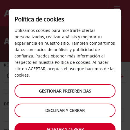
Menú
Política de cookies
Welcome
Utilizamos cookies para mostrarte ofertas
to
personalizadas, realizar análisis y mejorar tu
Alquiler de coches Lorient
Avis
experiencia en nuestro sitio. También compartimos
datos con socios de análisis y publicidad de
confianza. Puedes obtener más información al
respecto en nuestra
Política de cookies
. Al hacer
RECOGER EN
clic en ACEPTAR, aceptas el uso que hacemos de las
cookies.
GESTIONAR PREFERENCIAS
Elegir otra oficina de devolución
DESDE
HASTA
DECLINAR Y CERRAR
ACEPTAR Y CERRAR