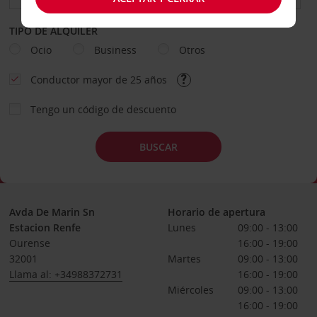
TIPO DE ALQUILER
Ocio
Business
Otros
Conductor mayor de 25 años
Tengo un código de descuento
BUSCAR
Avda De Marin Sn
Horario de apertura
Estacion Renfe
Lunes
09:00 - 13:00
Ourense
16:00 - 19:00
32001
Martes
09:00 - 13:00
Llama al: +34988372731
16:00 - 19:00
Miércoles
09:00 - 13:00
16:00 - 19:00