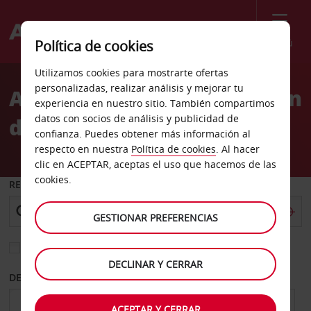
Menú
Política de cookies
Welcome
Utilizamos cookies para mostrarte ofertas
to
personalizadas, realizar análisis y mejorar tu
Alquiler de coches Estación
Avis
experiencia en nuestro sitio. También compartimos
datos con socios de análisis y publicidad de
de tren de Orense
confianza. Puedes obtener más información al
respecto en nuestra
Política de cookies
. Al hacer
clic en ACEPTAR, aceptas el uso que hacemos de las
cookies.
RECOGER EN
GESTIONAR PREFERENCIAS
Elegir otra oficina de devolución
DECLINAR Y CERRAR
DESDE
HASTA
ACEPTAR Y CERRAR