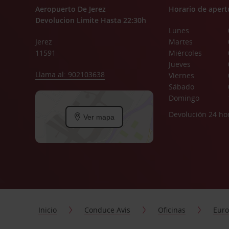
Aeropuerto De Jerez
Horario de apert
Devolucion Limite Hasta 22:30h
Lunes
Jerez
Martes
11591
Miércoles
Jueves
Llama al: 902103638
Viernes
Sábado
Domingo
Devolución 24 ho
Ver mapa
Inicio
Conduce Avis
Oficinas
Eur