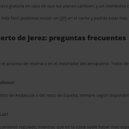
nera gratuita en caso de que tus planes cambien, y un reembolso 
n más fácil, podemos incluir un
GPS
en el coche y podrás estar más re
uerto de Jerez: preguntas frecuentes
te el proceso de reserva o en el mostrador del aeropuerto. Todos d
oficina?
 dentro de Andalucía o del resto de España, siempre según disponibi
 Luz?
rcamiento regulado, mientras que en la costa suele haber más esp