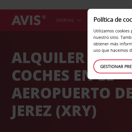
Política de co
OFERTAS
COCHES
SERV
Utilizamos cookies 
Welcome
nuestro sitio. Tamb
to
obtener más inform
Avis
ALQUILER DE
uso que hacemos de
GESTIONAR PRE
COCHES EN EL
AEROPUERTO D
JEREZ (XRY)