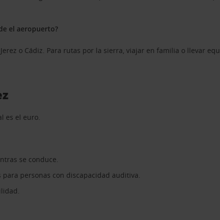
de el aeropuerto?
rez o Cádiz. Para rutas por la sierra, viajar en familia o llevar 
ez
l es el euro.
entras se conduce.
s para personas con discapacidad auditiva.
ilidad.