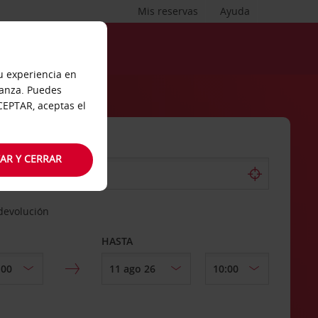
Mis reservas
Ayuda
tu experiencia en
ianza. Puedes
ACEPTAR, aceptas el
AR Y CERRAR
 devolución
HASTA