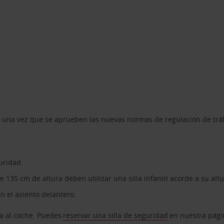
s una vez que se aprueben las nuevas normas de regulación de trá
guridad.
5 cm de altura deben utilizar una silla infantil acorde a su altur
n el asiento delantero.
lla al coche. Puedes
reservar una silla de seguridad
en nuestra págin