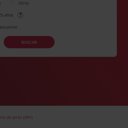
s
Otros
25 años
descuento
BUSCAR
to de Jerez (XRY)