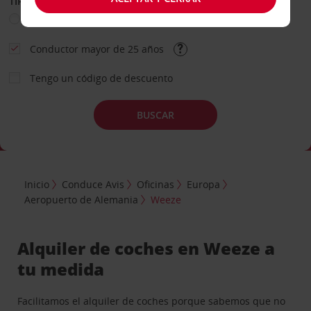
TIPO DE ALQUILER
Ocio
Business
Otros
Conductor mayor de 25 años
Tengo un código de descuento
BUSCAR
Inicio
Conduce Avis
Oficinas
Europa
Aeropuerto de Alemania
Weeze
Alquiler de coches en Weeze a
tu medida
Facilitamos el alquiler de coches porque sabemos que no