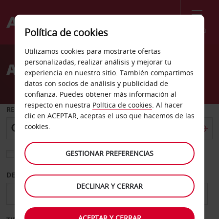
Menú
Política de cookies
Welcome
Utilizamos cookies para mostrarte ofertas
to
personalizadas, realizar análisis y mejorar tu
Alquiler de coches Weeze
Avis
experiencia en nuestro sitio. También compartimos
datos con socios de análisis y publicidad de
confianza. Puedes obtener más información al
respecto en nuestra
Política de cookies
. Al hacer
RECOGER EN
clic en ACEPTAR, aceptas el uso que hacemos de las
cookies.
GESTIONAR PREFERENCIAS
Elegir otra oficina de devolución
DESDE
HASTA
DECLINAR Y CERRAR
ACEPTAR Y CERRAR