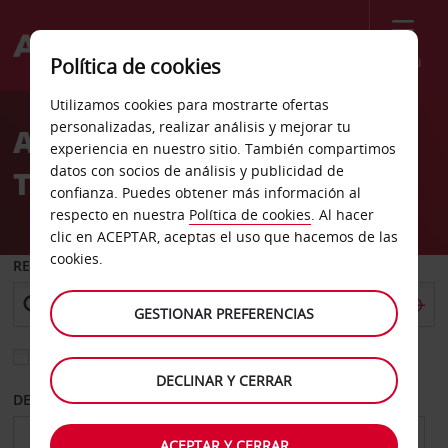
Menú
Política de cookies
Welcome
Utilizamos cookies para mostrarte ofertas
to
personalizadas, realizar análisis y mejorar tu
Alquiler de coches
Avis
experiencia en nuestro sitio. También compartimos
datos con socios de análisis y publicidad de
Traunstein
confianza. Puedes obtener más información al
respecto en nuestra
Política de cookies
. Al hacer
clic en ACEPTAR, aceptas el uso que hacemos de las
cookies.
RECOGER EN
GESTIONAR PREFERENCIAS
Elegir otra oficina de devolución
DECLINAR Y CERRAR
DESDE
HASTA
ACEPTAR Y CERRAR