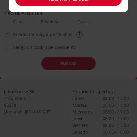
TIPO DE ALQUILER
Ocio
Business
Otros
Conductor mayor de 25 años
Tengo un código de descuento
BUSCAR
Jahnstrasse 36
Horario de apertura
Traunstein
Lunes
08:00 - 17:00
83278
Martes
08:00 - 17:00
Llama al: 08611661207
Miércoles
08:00 - 17:00
Jueves
08:00 - 17:00
Viernes
08:00 - 17:00
Sábado
08:00 - 10:00