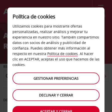
Menú
Política de cookies
Welcome
Utilizamos cookies para mostrarte ofertas
to
personalizadas, realizar análisis y mejorar tu
Alquiler de coches
Avis
experiencia en nuestro sitio. También compartimos
datos con socios de análisis y publicidad de
Rendsburg
confianza. Puedes obtener más información al
respecto en nuestra
Política de cookies
. Al hacer
clic en ACEPTAR, aceptas el uso que hacemos de las
cookies.
RECOGER EN
GESTIONAR PREFERENCIAS
Elegir otra oficina de devolución
DECLINAR Y CERRAR
DESDE
HASTA
ACEPTAR Y CERRAR