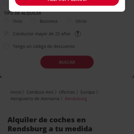
TIPO DE ALQUILER
Ocio
Business
Otros
Conductor mayor de 25 años
Tengo un código de descuento
BUSCAR
Inicio
Conduce Avis
Oficinas
Europa
Aeropuerto de Alemania
Rendsburg
Alquiler de coches en
Rendsburg a tu medida