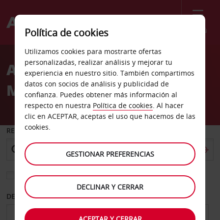
Menú
Política de cookies
Welcome
Utilizamos cookies para mostrarte ofertas
to
personalizadas, realizar análisis y mejorar tu
Alquiler de coches
Avis
experiencia en nuestro sitio. También compartimos
datos con socios de análisis y publicidad de
Mosbach
confianza. Puedes obtener más información al
respecto en nuestra
Política de cookies
. Al hacer
clic en ACEPTAR, aceptas el uso que hacemos de las
cookies.
RECOGER EN
GESTIONAR PREFERENCIAS
Elegir otra oficina de devolución
DECLINAR Y CERRAR
DESDE
HASTA
ACEPTAR Y CERRAR