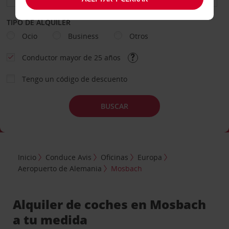
TIPO DE ALQUILER
Ocio
Business
Otros
Conductor mayor de 25 años
Tengo un código de descuento
BUSCAR
Inicio
Conduce Avis
Oficinas
Europa
Aeropuerto de Alemania
Mosbach
Alquiler de coches en Mosbach
a tu medida