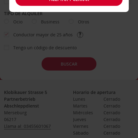
TIPO DE ALQUILER
Ocio
Business
Otros
Conductor mayor de 25 años
Tengo un código de descuento
BUSCAR
Klobikauer Strasse 5
Horario de apertura
Partnerbetrieb
Lunes
Cerrado
Abschleppdienst
Martes
Cerrado
Merseburg
Miércoles
Cerrado
06217
Jueves
Cerrado
Llama al: 03455601067
Viernes
Cerrado
Sábado
Cerrado