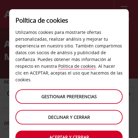
Menú
Política de cookies
Welcome
Utilizamos cookies para mostrarte ofertas
to
personalizadas, realizar análisis y mejorar tu
Alquiler de coches
Avis
experiencia en nuestro sitio. También compartimos
datos con socios de análisis y publicidad de
Merseburg
confianza. Puedes obtener más información al
respecto en nuestra
Política de cookies
. Al hacer
clic en ACEPTAR, aceptas el uso que hacemos de las
cookies.
RECOGER EN
GESTIONAR PREFERENCIAS
Elegir otra oficina de devolución
DECLINAR Y CERRAR
DESDE
HASTA
ACEPTAR Y CERRAR