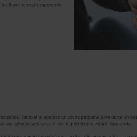
, las llaves te están esperando
necesites. Tanto si te apetece un coche pequeño para darte un pa
s vacaciones familiares, el coche perfecto te estará esperando.
ubida de categoría de vehículo —y días adicionales gratis— si se 