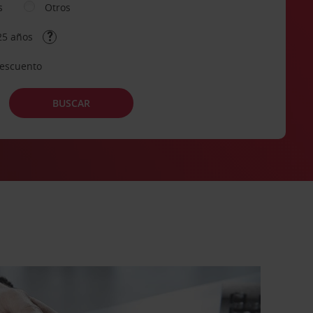
s
Otros
25 años
descuento
BUSCAR