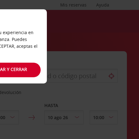
Mis reservas
Ayuda
tu experiencia en
ianza. Puedes
ACEPTAR, aceptas el
AR Y CERRAR
 devolución
HASTA