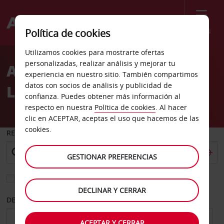
Menú
Política de cookies
Welcome
Utilizamos cookies para mostrarte ofertas
to
personalizadas, realizar análisis y mejorar tu
Alquiler de coches
Avis
experiencia en nuestro sitio. También compartimos
datos con socios de análisis y publicidad de
Leverkusen
confianza. Puedes obtener más información al
respecto en nuestra
Política de cookies
. Al hacer
clic en ACEPTAR, aceptas el uso que hacemos de las
cookies.
RECOGER EN
GESTIONAR PREFERENCIAS
Elegir otra oficina de devolución
DECLINAR Y CERRAR
DESDE
HASTA
ACEPTAR Y CERRAR