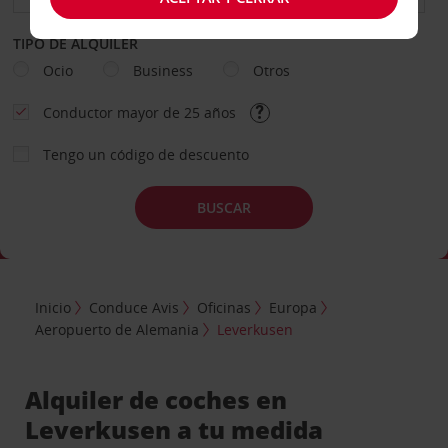
TIPO DE ALQUILER
Ocio
Business
Otros
Conductor mayor de 25 años
Tengo un código de descuento
BUSCAR
Inicio
Conduce Avis
Oficinas
Europa
Aeropuerto de Alemania
Leverkusen
Alquiler de coches en
Leverkusen a tu medida