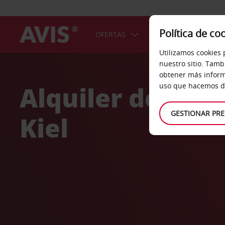
Política de co
OFERTAS
COCHES
SERV
Utilizamos cookies 
Welcome
nuestro sitio. Tamb
to
obtener más inform
Avis
Alquiler de coc
uso que hacemos de
GESTIONAR PRE
Kiel