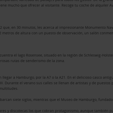
iene mucho que ofrecer al visitante. Recoge tu coche de alquiler Avi
502 que, en 30 minutos, les acerca al impresionante Monumento Na
 72 metros de altura con un puesto de observación, un salón conm
cuentra el lago Rosensee, situado en la región de Schleswig-Holstei
rosas rutas de senderismo de la zona.
 llegar a Hamburgo, por la A7 o la A21. En el delicioso casco ant
VIII. Durante el verano sus calles se llenan de artistas y de puestos
multitudes.
arcan siete siglos, mientras que el Museo de Hamburgo, fundado en
ares y discotecas los que cobran protagonismo, aunque también pue