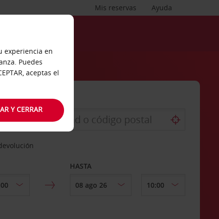
Mis reservas
Ayuda
tu experiencia en
ianza. Puedes
ACEPTAR, aceptas el
AR Y CERRAR
 devolución
HASTA