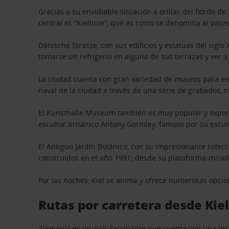
Gracias a su envidiable situación a orillas del fiordo 
central es “Kiellinie”, que es como se denomina al pase
Dänische Strasse, con sus edificios y estatuas del siglo
tomarse un refrigerio en alguna de sus terrazas y ver a
La ciudad cuenta con gran variedad de museos para eleg
naval de la ciudad a través de una serie de grabados, 
El Kunsthalle Museum también es muy popular y expone 
escultor británico Antony Gormley, famoso por su escul
El Antiguo Jardín Botánico, con su impresionante colec
construidos en el año 1991; desde su plataforma-mirad
Por las noches, Kiel se anima y ofrece numerosas opci
Rutas por carretera desde Kie
Alemania es un país fascinante que cuenta con una incom