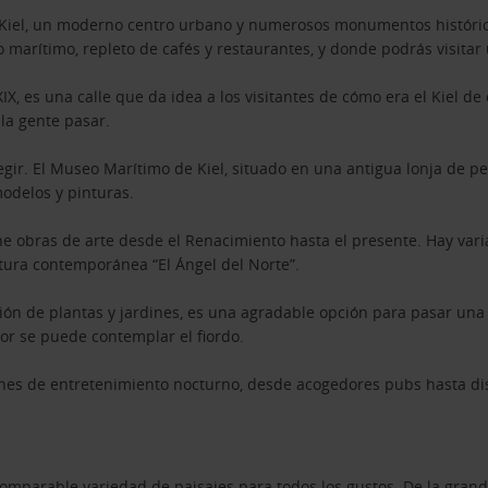
de Kiel, un moderno centro urbano y numerosos monumentos histórico
o marítimo, repleto de cafés y restaurantes, y donde podrás visita
 XIX, es una calle que da idea a los visitantes de cómo era el Kiel 
 la gente pasar.
ir. El Museo Marítimo de Kiel, situado en una antigua lonja de pe
modelos y pinturas.
obras de arte desde el Renacimiento hasta el presente. Hay varias
tura contemporánea “El Ángel del Norte”.
ción de plantas y jardines, es una agradable opción para pasar un
or se puede contemplar el fiordo.
ones de entretenimiento nocturno, desde acogedores pubs hasta d
l
parable variedad de paisajes para todos los gustos. De la grandeza