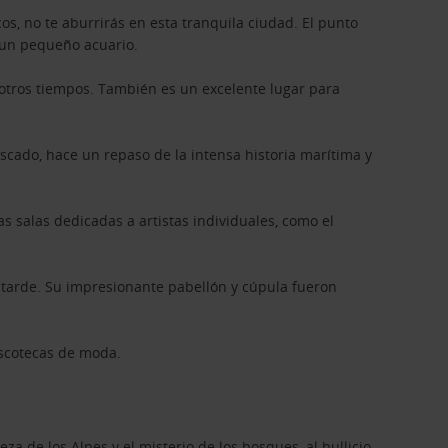
s, no te aburrirás en esta tranquila ciudad. El punto
r un pequeño acuario.
de otros tiempos. También es un excelente lugar para
scado, hace un repaso de la intensa historia marítima y
 salas dedicadas a artistas individuales, como el
a tarde. Su impresionante pabellón y cúpula fueron
iscotecas de moda.
 de los Alpes y el misterio de los bosques, al bullicio