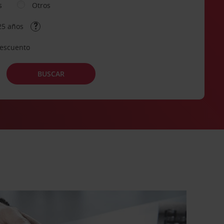
s
Otros
25 años
descuento
BUSCAR