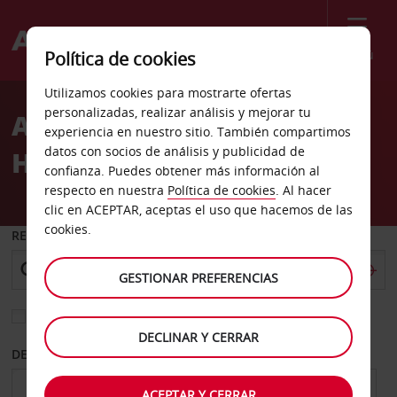
Menú
Política de cookies
Welcome
Utilizamos cookies para mostrarte ofertas
to
personalizadas, realizar análisis y mejorar tu
Alquiler de coches
Avis
experiencia en nuestro sitio. También compartimos
datos con socios de análisis y publicidad de
Hannover centro
confianza. Puedes obtener más información al
respecto en nuestra
Política de cookies
. Al hacer
clic en ACEPTAR, aceptas el uso que hacemos de las
cookies.
RECOGER EN
GESTIONAR PREFERENCIAS
Elegir otra oficina de devolución
DECLINAR Y CERRAR
DESDE
HASTA
ACEPTAR Y CERRAR