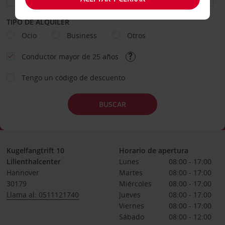
TIPO DE ALQUILER
Ocio
Business
Otros
Conductor mayor de 25 años
Tengo un código de descuento
BUSCAR
Kugelfangtrift 10
Horario de apertura
Lilienthalcenter
Lunes
08:00 - 17:00
Hannover
Martes
08:00 - 17:00
30179
Miércoles
08:00 - 17:00
Llama al: 0511121740
Jueves
08:00 - 17:00
Viernes
08:00 - 17:00
Sábado
08:00 - 12:00