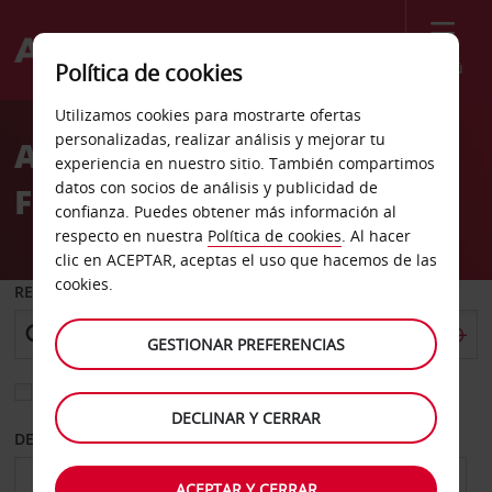
Menú
Política de cookies
Welcome
Utilizamos cookies para mostrarte ofertas
to
personalizadas, realizar análisis y mejorar tu
Alquiler de coches
Avis
experiencia en nuestro sitio. También compartimos
datos con socios de análisis y publicidad de
Frankfurt Heddernheim
confianza. Puedes obtener más información al
respecto en nuestra
Política de cookies
. Al hacer
clic en ACEPTAR, aceptas el uso que hacemos de las
cookies.
RECOGER EN
GESTIONAR PREFERENCIAS
Elegir otra oficina de devolución
DECLINAR Y CERRAR
DESDE
HASTA
ACEPTAR Y CERRAR