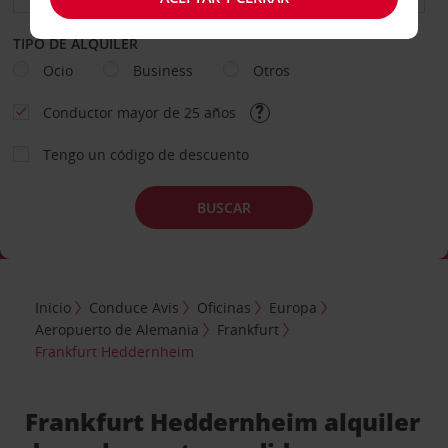
TIPO DE ALQUILER
Ocio
Business
Otros
Conductor mayor de 25 años
Tengo un código de descuento
BUSCAR
Inicio
Conduce Avis
Oficinas
Europa
Aeropuerto de Alemania
Frankfurt
Frankfurt Heddernheim
Frankfurt Heddernheim alquiler