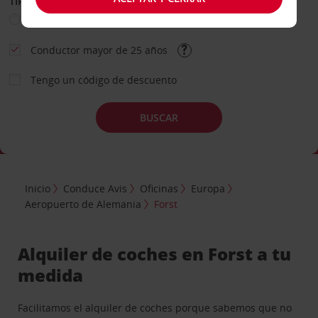
TIPO DE ALQUILER
Ocio
Business
Otros
Conductor mayor de 25 años
Tengo un código de descuento
BUSCAR
Inicio
Conduce Avis
Oficinas
Europa
Aeropuerto de Alemania
Forst
Alquiler de coches en Forst a tu
medida
Facilitamos el alquiler de coches porque sabemos que no