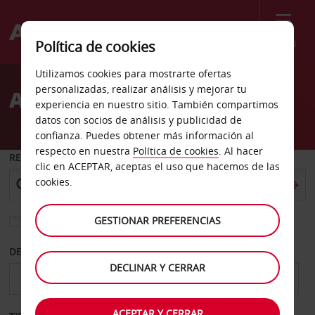
Menú
Política de cookies
Welcome
Utilizamos cookies para mostrarte ofertas
to
personalizadas, realizar análisis y mejorar tu
Alquiler de coches Forst
Avis
experiencia en nuestro sitio. También compartimos
datos con socios de análisis y publicidad de
confianza. Puedes obtener más información al
respecto en nuestra
Política de cookies
. Al hacer
RECOGER EN
clic en ACEPTAR, aceptas el uso que hacemos de las
cookies.
GESTIONAR PREFERENCIAS
Elegir otra oficina de devolución
DESDE
HASTA
DECLINAR Y CERRAR
ACEPTAR Y CERRAR