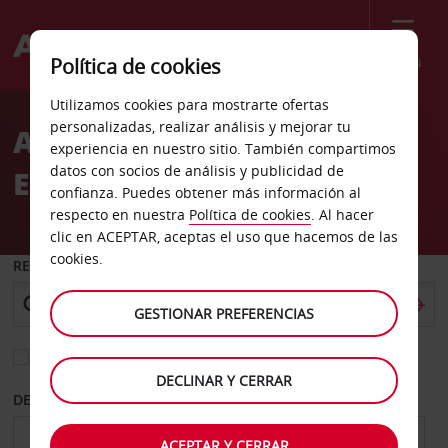
Menú
Política de cookies
Welcome
Utilizamos cookies para mostrarte ofertas
to
personalizadas, realizar análisis y mejorar tu
Alquiler de coches
Avis
experiencia en nuestro sitio. También compartimos
datos con socios de análisis y publicidad de
Eisenhuettenstadt
confianza. Puedes obtener más información al
respecto en nuestra
Política de cookies
. Al hacer
clic en ACEPTAR, aceptas el uso que hacemos de las
cookies.
RECOGER EN
GESTIONAR PREFERENCIAS
Elegir otra oficina de devolución
DECLINAR Y CERRAR
DESDE
HASTA
ACEPTAR Y CERRAR