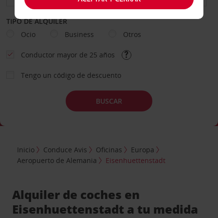
TIPO DE ALQUILER
Ocio
Business
Otros
Conductor mayor de 25 años
Tengo un código de descuento
BUSCAR
Inicio
Conduce Avis
Oficinas
Europa
Aeropuerto de Alemania
Eisenhuettenstadt
Alquiler de coches en
Eisenhuettenstadt a tu medida