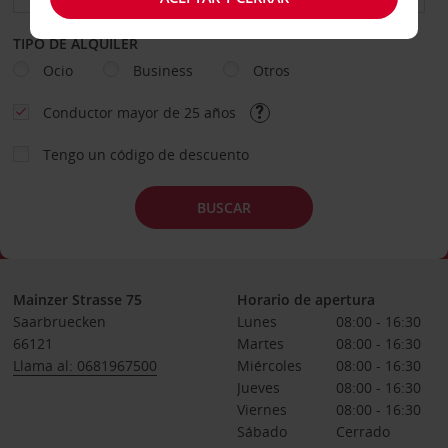
TIPO DE ALQUILER
Ocio
Business
Otros
Conductor mayor de 25 años
Tengo un código de descuento
BUSCAR
Mainzer Strasse 75
Horario de apertura
Saarbruecken
Lunes
08:00 - 16:30
66121
Martes
08:00 - 16:30
Llama al: 0681967500
Miércoles
08:00 - 16:30
Jueves
08:00 - 16:30
Viernes
08:00 - 16:30
Sábado
Cerrado