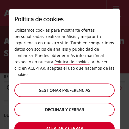
Menú
Política de cookies
Welcome
Utilizamos cookies para mostrarte ofertas
to
personalizadas, realizar análisis y mejorar tu
Alquiler de coches Dresden
Avis
experiencia en nuestro sitio. También compartimos
datos con socios de análisis y publicidad de
Striesen
confianza. Puedes obtener más información al
respecto en nuestra
Política de cookies
. Al hacer
clic en ACEPTAR, aceptas el uso que hacemos de las
cookies.
RECOGER EN
GESTIONAR PREFERENCIAS
Elegir otra oficina de devolución
DECLINAR Y CERRAR
DESDE
HASTA
ACEPTAR Y CERRAR