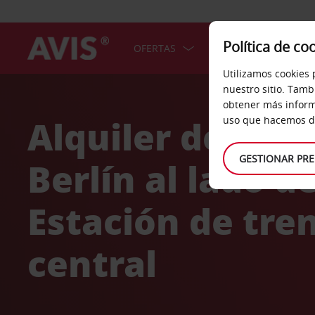
Política de co
OFERTAS
COCHES
SERV
Utilizamos cookies 
Welcome
nuestro sitio. Tamb
to
obtener más inform
Avis
Alquiler de coc
uso que hacemos de
GESTIONAR PRE
Berlín al lado de
Estación de tre
central