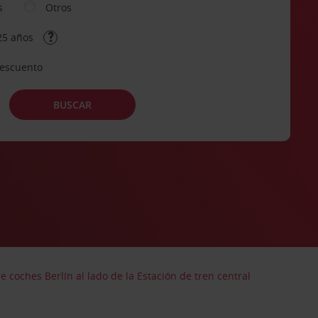
s
Otros
25 años
descuento
BUSCAR
de coches Berlín al lado de la Estación de tren central