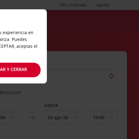
Mis reservas
Ayuda
tu experiencia en
ianza. Puedes
ACEPTAR, aceptas el
AR Y CERRAR
 devolución
HASTA