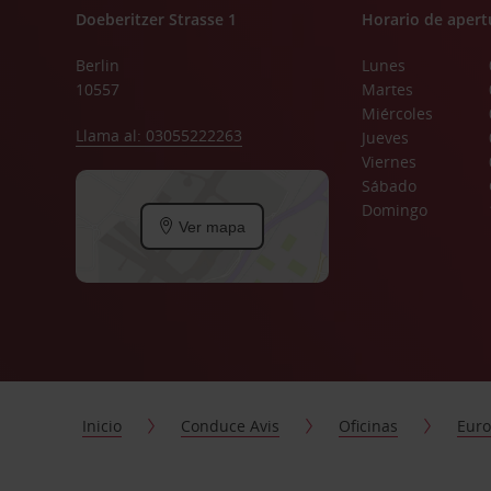
Doeberitzer Strasse 1
Horario de apert
Berlin
Lunes
10557
Martes
Miércoles
Llama al: 03055222263
Jueves
Viernes
Sábado
Domingo
Ver mapa
Inicio
Conduce Avis
Oficinas
Eur