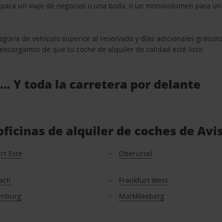
n para un viaje de negocios o una boda, o un monovolumen para una
goría de vehículo superior al reservado y días adicionales gratuit
s encargamos de que tu coche de alquiler de calidad esté listo.
 … Y toda la carretera por delante
ficinas de alquiler de coches de Av
rt Este
Oberursel
ach
Frankfurt West
enburg
Markkleeberg