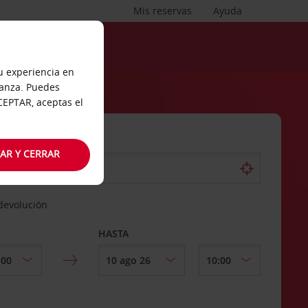
Mis reservas
Ayuda
tu experiencia en
ianza. Puedes
ACEPTAR, aceptas el
AR Y CERRAR
 devolución
HASTA