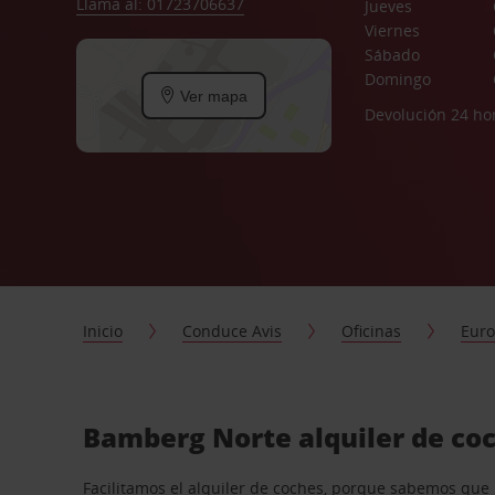
Llama al: 01723706637
Jueves
Viernes
Sábado
Domingo
Ver mapa
Devolución 24 ho
Inicio
Conduce Avis
Oficinas
Eur
Bamberg Norte alquiler de coc
Facilitamos el alquiler de coches, porque sabemos que n