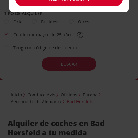
TIPO DE ALQUILER
Ocio
Business
Otros
Conductor mayor de 25 años
Tengo un código de descuento
BUSCAR
Inicio
Conduce Avis
Oficinas
Europa
Aeropuerto de Alemania
Bad Hersfeld
Alquiler de coches en Bad
Hersfeld a tu medida