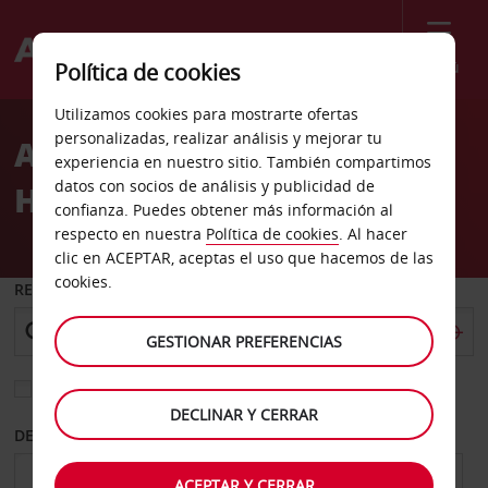
Menú
Política de cookies
Welcome
Utilizamos cookies para mostrarte ofertas
to
personalizadas, realizar análisis y mejorar tu
Alquiler de coches Bad
Avis
experiencia en nuestro sitio. También compartimos
datos con socios de análisis y publicidad de
Hersfeld
confianza. Puedes obtener más información al
respecto en nuestra
Política de cookies
. Al hacer
clic en ACEPTAR, aceptas el uso que hacemos de las
cookies.
RECOGER EN
GESTIONAR PREFERENCIAS
Elegir otra oficina de devolución
DECLINAR Y CERRAR
DESDE
HASTA
ACEPTAR Y CERRAR