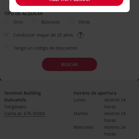
TIPO DE ALQUILER
Ocio
Business
Otros
Conductor mayor de 25 años
Tengo un código de descuento
BUSCAR
Terminal Building
Horario de apertura
Nukualofa
Lunes
Abierto 24 
Tongatapu
horas
Llama al: 676 35004
Martes
Abierto 24 
horas
Miércoles
Abierto 24 
horas