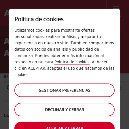
Menú
Política de cookies
Welcome
Utilizamos cookies para mostrarte ofertas
to
personalizadas, realizar análisis y mejorar tu
Alquiler de coches
Avis
experiencia en nuestro sitio. También compartimos
datos con socios de análisis y publicidad de
Aeropuerto de Tonga
confianza. Puedes obtener más información al
respecto en nuestra
Política de cookies
. Al hacer
clic en ACEPTAR, aceptas el uso que hacemos de las
cookies.
RECOGER EN
GESTIONAR PREFERENCIAS
Elegir otra oficina de devolución
DECLINAR Y CERRAR
DESDE
HASTA
ACEPTAR Y CERRAR