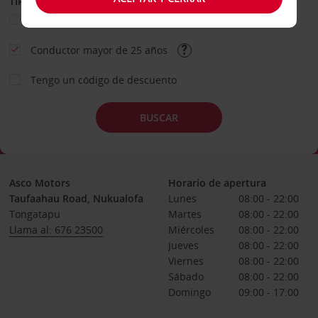
TIPO DE ALQUILER
Ocio
Business
Otros
Conductor mayor de 25 años
Tengo un código de descuento
BUSCAR
Asco Motors
Horario de apertura
Taufaahau Road, Nukualofa
Lunes
08:00 - 22:00
Tongatapu
Martes
08:00 - 22:00
Llama al: 676 23500
Miércoles
08:00 - 22:00
Jueves
08:00 - 22:00
Viernes
08:00 - 22:00
Sábado
08:00 - 22:00
Domingo
09:00 - 17:00