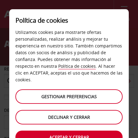
Menú
Política de cookies
Welcome
Utilizamos cookies para mostrarte ofertas
to
personalizadas, realizar análisis y mejorar tu
Alquiler de coches Tonga
Avis
experiencia en nuestro sitio. También compartimos
datos con socios de análisis y publicidad de
confianza. Puedes obtener más información al
respecto en nuestra
Política de cookies
. Al hacer
RECOGER EN
clic en ACEPTAR, aceptas el uso que hacemos de las
cookies.
GESTIONAR PREFERENCIAS
Elegir otra oficina de devolución
DESDE
HASTA
DECLINAR Y CERRAR
ACEPTAR Y CERRAR