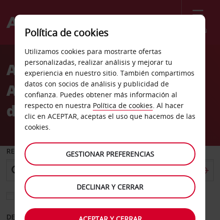
Menú
Política de cookies
Welcome
Utilizamos cookies para mostrarte ofertas
to
personalizadas, realizar análisis y mejorar tu
Alquiler de coches
Avis
experiencia en nuestro sitio. También compartimos
datos con socios de análisis y publicidad de
Aeropuerto Internacional
confianza. Puedes obtener más información al
de Papeete
respecto en nuestra
Política de cookies
. Al hacer
clic en ACEPTAR, aceptas el uso que hacemos de las
cookies.
RECOGER EN
GESTIONAR PREFERENCIAS
DECLINAR Y CERRAR
Elegir otra oficina de devolución
DESDE
HASTA
ACEPTAR Y CERRAR