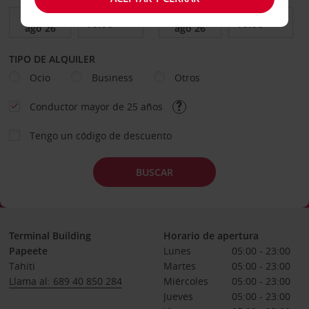
TIPO DE ALQUILER
Ocio
Business
Otros
Conductor mayor de 25 años
Tengo un código de descuento
BUSCAR
Terminal Building
Horario de apertura
Papeete
Lunes
05:00 - 23:00
Tahiti
Martes
05:00 - 23:00
Llama al: 689 40 850 284
Miércoles
05:00 - 23:00
Jueves
05:00 - 23:00