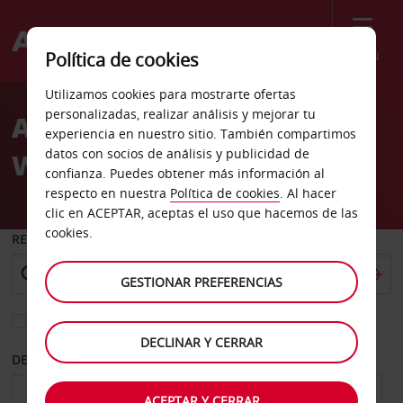
Menú
Política de cookies
Welcome
Utilizamos cookies para mostrarte ofertas
to
personalizadas, realizar análisis y mejorar tu
Alquiler de coches
Avis
experiencia en nuestro sitio. También compartimos
datos con socios de análisis y publicidad de
Westport
confianza. Puedes obtener más información al
respecto en nuestra
Política de cookies
. Al hacer
clic en ACEPTAR, aceptas el uso que hacemos de las
cookies.
RECOGER EN
GESTIONAR PREFERENCIAS
Elegir otra oficina de devolución
DECLINAR Y CERRAR
DESDE
HASTA
ACEPTAR Y CERRAR