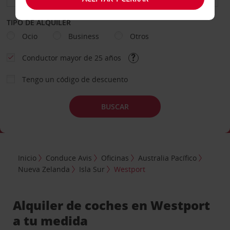
TIPO DE ALQUILER
Ocio
Business
Otros
Conductor mayor de 25 años
Tengo un código de descuento
BUSCAR
Inicio
Conduce Avis
Oficinas
Australia Pacífico
Nueva Zelanda
Isla Sur
Westport
Alquiler de coches en Westport
a tu medida