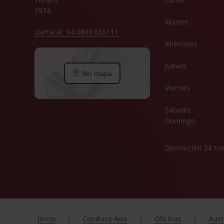
7974
Martes
Llama al: 64 0800 655111
Miércoles
Jueves
Ver mapa
Viernes
Sábado
Domingo
Devolución 24 ho
Inicio
Conduce Avis
Oficinas
Aust