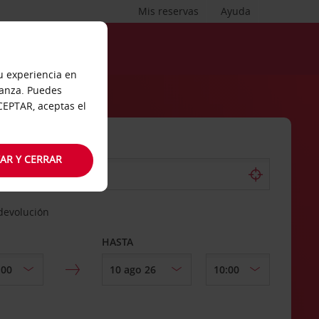
Mis reservas
Ayuda
tu experiencia en
ianza. Puedes
ACEPTAR, aceptas el
AR Y CERRAR
 devolución
HASTA