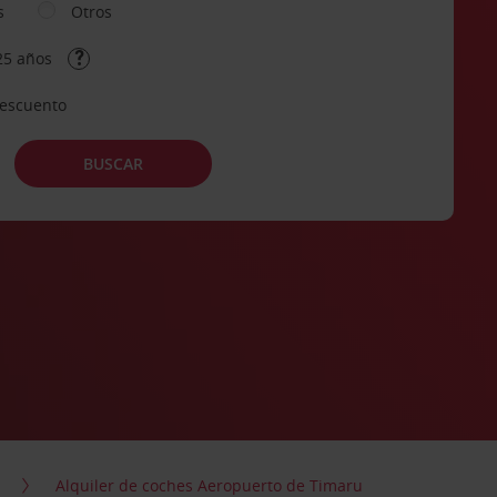
s
Otros
25 años
descuento
BUSCAR
Alquiler de coches Aeropuerto de Timaru