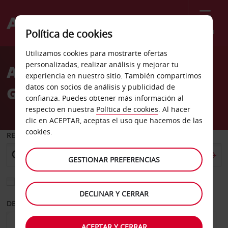
Menú
Política de cookies
Welcome
Utilizamos cookies para mostrarte ofertas
to
personalizadas, realizar análisis y mejorar tu
Alquiler de coches
Avis
experiencia en nuestro sitio. También compartimos
datos con socios de análisis y publicidad de
Greymouth
confianza. Puedes obtener más información al
respecto en nuestra
Política de cookies
. Al hacer
clic en ACEPTAR, aceptas el uso que hacemos de las
cookies.
RECOGER EN
GESTIONAR PREFERENCIAS
Elegir otra oficina de devolución
DECLINAR Y CERRAR
DESDE
HASTA
ACEPTAR Y CERRAR