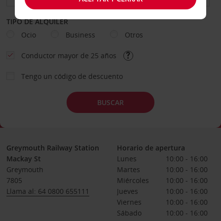
TIPO DE ALQUILER
Ocio
Business
Otros
Conductor mayor de 25 años
Tengo un código de descuento
BUSCAR
Greymouth Railway Station
Horario de apertura
Mackay St
Lunes
10:00 - 16:00
Greymouth
Martes
10:00 - 16:00
7805
Miércoles
10:00 - 16:00
Llama al: 64 0800 655111
Jueves
10:00 - 16:00
Viernes
10:00 - 16:00
Sábado
10:00 - 16:00