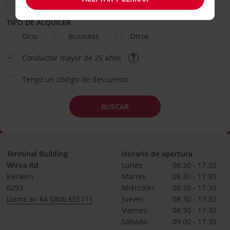
TIPO DE ALQUILER
Ocio
Business
Otros
Conductor mayor de 25 años
Tengo un código de descuento
BUSCAR
Terminal Building
Horario de apertura
Wiroa Rd
Lunes
08:30 - 17:30
Kerikeri
Martes
08:30 - 17:30
0293
Miércoles
08:30 - 17:30
Llama al: 64 0800 655111
Jueves
08:30 - 17:30
Viernes
08:30 - 17:30
Sábado
09:00 - 17:30