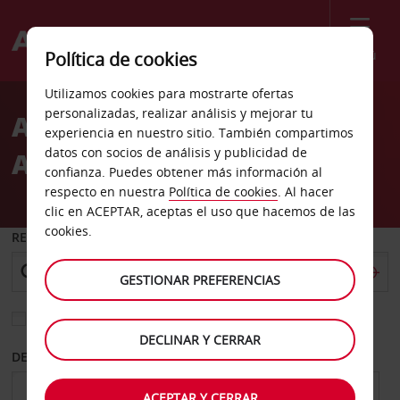
Menú
Política de cookies
Welcome
Utilizamos cookies para mostrarte ofertas
to
personalizadas, realizar análisis y mejorar tu
Alquiler de coches
Avis
experiencia en nuestro sitio. También compartimos
datos con socios de análisis y publicidad de
Aeropuerto de Kerikeri
confianza. Puedes obtener más información al
respecto en nuestra
Política de cookies
. Al hacer
clic en ACEPTAR, aceptas el uso que hacemos de las
cookies.
RECOGER EN
GESTIONAR PREFERENCIAS
Elegir otra oficina de devolución
DECLINAR Y CERRAR
DESDE
HASTA
ACEPTAR Y CERRAR