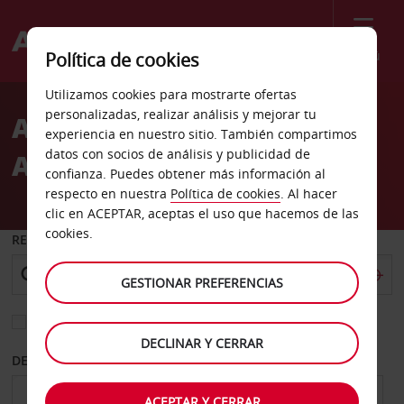
Menú
Política de cookies
Welcome
Utilizamos cookies para mostrarte ofertas
to
personalizadas, realizar análisis y mejorar tu
Alquiler de coches
Avis
experiencia en nuestro sitio. También compartimos
datos con socios de análisis y publicidad de
Aeropuerto de Gisborne
confianza. Puedes obtener más información al
respecto en nuestra
Política de cookies
. Al hacer
clic en ACEPTAR, aceptas el uso que hacemos de las
cookies.
RECOGER EN
GESTIONAR PREFERENCIAS
Elegir otra oficina de devolución
DECLINAR Y CERRAR
DESDE
HASTA
ACEPTAR Y CERRAR