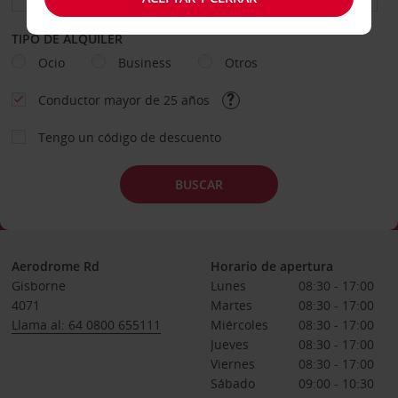
TIPO DE ALQUILER
Ocio
Business
Otros
Conductor mayor de 25 años
Tengo un código de descuento
BUSCAR
Aerodrome Rd
Horario de apertura
Gisborne
Lunes
08:30 - 17:00
4071
Martes
08:30 - 17:00
Llama al: 64 0800 655111
Miércoles
08:30 - 17:00
Jueves
08:30 - 17:00
Viernes
08:30 - 17:00
Sábado
09:00 - 10:30