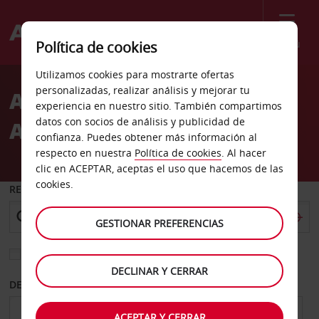
Menú
Política de cookies
Welcome
Utilizamos cookies para mostrarte ofertas
to
personalizadas, realizar análisis y mejorar tu
Alquiler de coches
Avis
experiencia en nuestro sitio. También compartimos
datos con socios de análisis y publicidad de
Auckland
confianza. Puedes obtener más información al
respecto en nuestra
Política de cookies
. Al hacer
clic en ACEPTAR, aceptas el uso que hacemos de las
cookies.
RECOGER EN
GESTIONAR PREFERENCIAS
Elegir otra oficina de devolución
DECLINAR Y CERRAR
DESDE
HASTA
ACEPTAR Y CERRAR