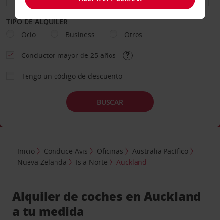
TIPO DE ALQUILER
Ocio
Business
Otros
Conductor mayor de 25 años
Tengo un código de descuento
BUSCAR
Inicio
Conduce Avis
Oficinas
Australia Pacífico
Nueva Zelanda
Isla Norte
Auckland
Alquiler de coches en Auckland
a tu medida