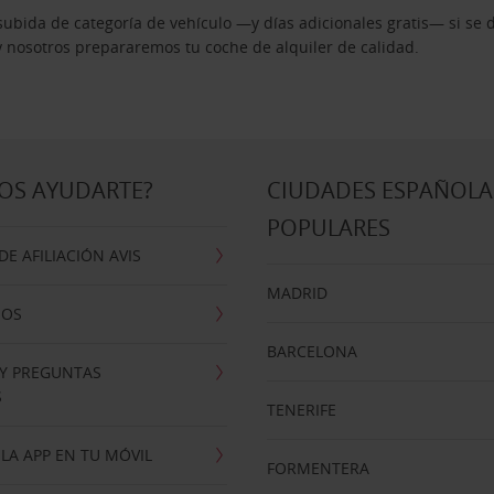
ubida de categoría de vehículo —y días adicionales gratis— si se 
 y nosotros prepararemos tu coche de alquiler de calidad.
OS AYUDARTE?
CIUDADES ESPAÑOLA
POPULARES
E AFILIACIÓN AVIS
MADRID
NOS
BARCELONA
 Y PREGUNTAS
S
TENERIFE
LA APP EN TU MÓVIL
FORMENTERA