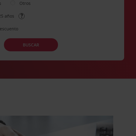
s
Otros
25 años
descuento
BUSCAR