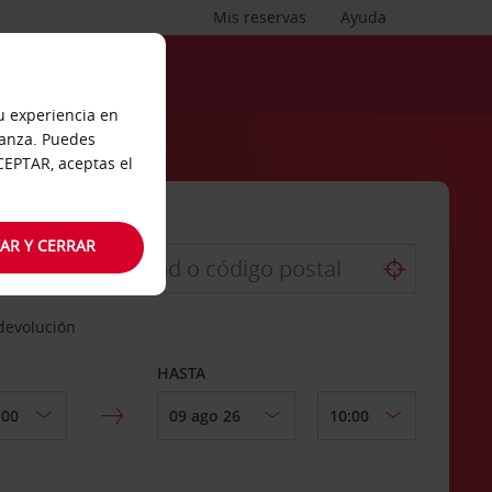
Mis reservas
Ayuda
tu experiencia en
ianza. Puedes
ACEPTAR, aceptas el
AR Y CERRAR
 devolución
HASTA