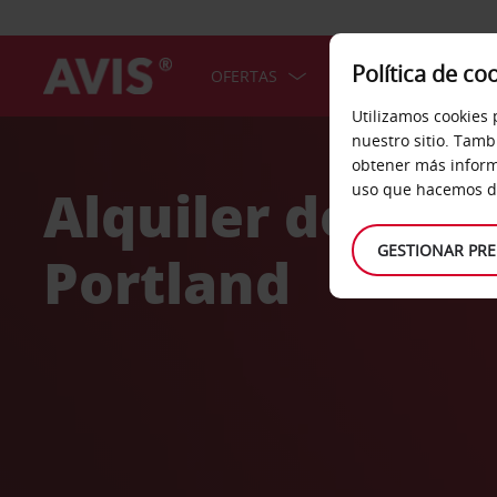
Política de co
OFERTAS
COCHES
SERV
Utilizamos cookies 
Welcome
nuestro sitio. Tamb
to
obtener más inform
Avis
Alquiler de coc
uso que hacemos de
GESTIONAR PRE
Portland