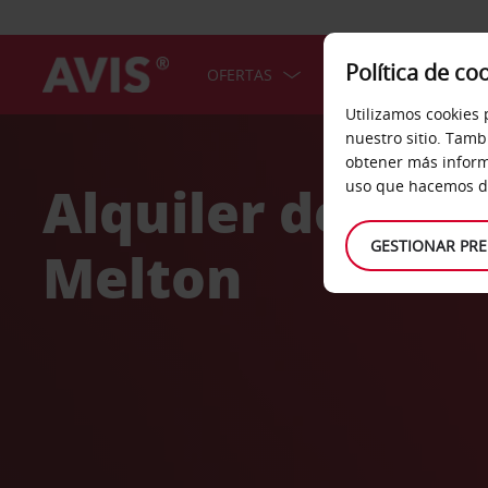
Política de co
OFERTAS
COCHES
SERV
Utilizamos cookies 
Welcome
nuestro sitio. Tamb
to
obtener más inform
Avis
Alquiler de coc
uso que hacemos de
GESTIONAR PRE
Melton