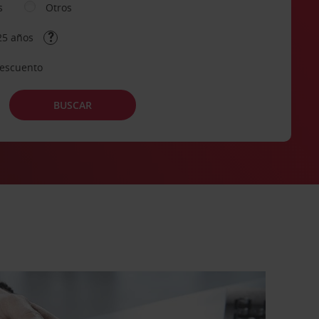
s
Otros
25 años
descuento
BUSCAR