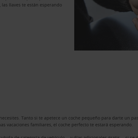
, las llaves te están esperando
necesites. Tanto si te apetece un coche pequeño para darte un pa
s vacaciones familiares, el coche perfecto te estará esperando.
ubida de categoría de vehículo —y días adicionales gratis— si se 