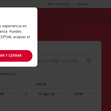
Mis reservas
Ayuda
tu experiencia en
ianza. Puedes
ACEPTAR, aceptas el
AR Y CERRAR
 devolución
HASTA