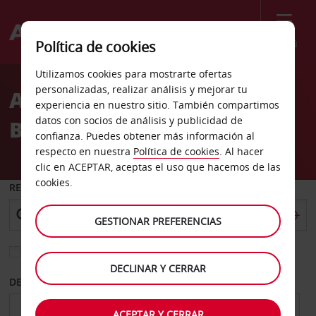
Menú
Política de cookies
Welcome
Utilizamos cookies para mostrarte ofertas
to
personalizadas, realizar análisis y mejorar tu
Alquiler de coches Club
Avis
experiencia en nuestro sitio. También compartimos
datos con socios de análisis y publicidad de
Business
confianza. Puedes obtener más información al
respecto en nuestra
Política de cookies
. Al hacer
clic en ACEPTAR, aceptas el uso que hacemos de las
cookies.
RECOGER EN
GESTIONAR PREFERENCIAS
Elegir otra oficina de devolución
DECLINAR Y CERRAR
DESDE
HASTA
ACEPTAR Y CERRAR