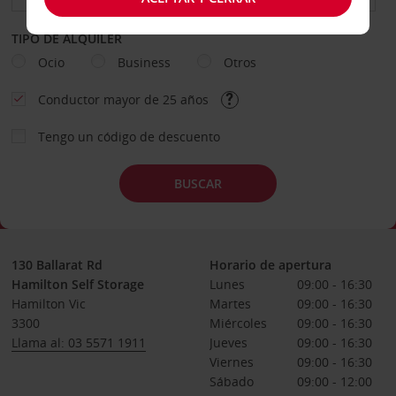
TIPO DE ALQUILER
Ocio
Business
Otros
Conductor mayor de 25 años
Tengo un código de descuento
BUSCAR
130 Ballarat Rd
Horario de apertura
Hamilton Self Storage
Lunes
09:00 - 16:30
Hamilton Vic
Martes
09:00 - 16:30
3300
Miércoles
09:00 - 16:30
Llama al: 03 5571 1911
Jueves
09:00 - 16:30
Viernes
09:00 - 16:30
Sábado
09:00 - 12:00