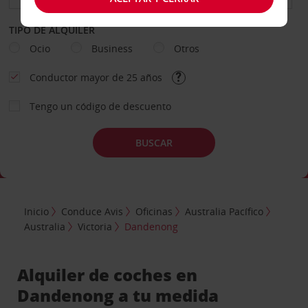
TIPO DE ALQUILER
Ocio
Business
Otros
Conductor mayor de 25 años
Tengo un código de descuento
BUSCAR
Inicio
Conduce Avis
Oficinas
Australia Pacífico
Australia
Victoria
Dandenong
Alquiler de coches en
Dandenong a tu medida