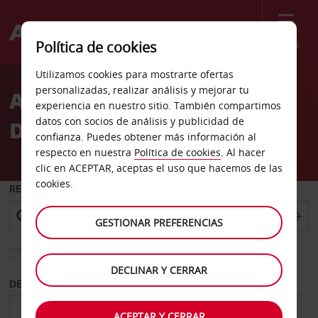
Menú
Política de cookies
Welcome
Utilizamos cookies para mostrarte ofertas
to
personalizadas, realizar análisis y mejorar tu
Alquiler de coches
Avis
experiencia en nuestro sitio. También compartimos
datos con socios de análisis y publicidad de
Dandenong
confianza. Puedes obtener más información al
respecto en nuestra
Política de cookies
. Al hacer
clic en ACEPTAR, aceptas el uso que hacemos de las
cookies.
RECOGER EN
GESTIONAR PREFERENCIAS
Elegir otra oficina de devolución
DECLINAR Y CERRAR
DESDE
HASTA
ACEPTAR Y CERRAR