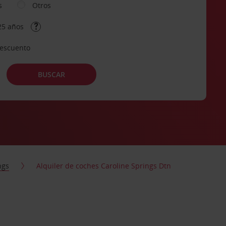
s
Otros
25 años
descuento
BUSCAR
ngs
Alquiler de coches Caroline Springs Dtn