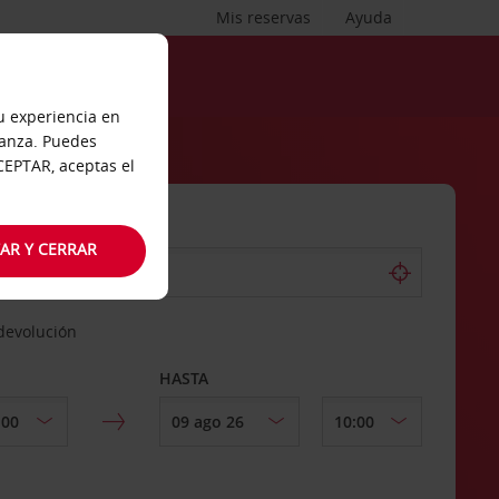
Mis reservas
Ayuda
tu experiencia en
ianza. Puedes
ACEPTAR, aceptas el
AR Y CERRAR
 devolución
HASTA