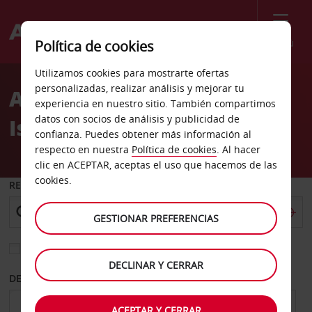
Menú
Política de cookies
Welcome
Utilizamos cookies para mostrarte ofertas
to
personalizadas, realizar análisis y mejorar tu
Alquiler de coches Mount
Avis
experiencia en nuestro sitio. También compartimos
datos con socios de análisis y publicidad de
Isa
confianza. Puedes obtener más información al
respecto en nuestra
Política de cookies
. Al hacer
clic en ACEPTAR, aceptas el uso que hacemos de las
cookies.
RECOGER EN
GESTIONAR PREFERENCIAS
Elegir otra oficina de devolución
DECLINAR Y CERRAR
DESDE
HASTA
ACEPTAR Y CERRAR