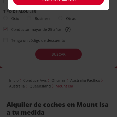
TIPO DE ALQUILER
Ocio
Business
Otros
Conductor mayor de 25 años
Tengo un código de descuento
BUSCAR
Inicio
Conduce Avis
Oficinas
Australia Pacífico
Australia
Queensland
Mount Isa
Alquiler de coches en Mount Isa
a tu medida