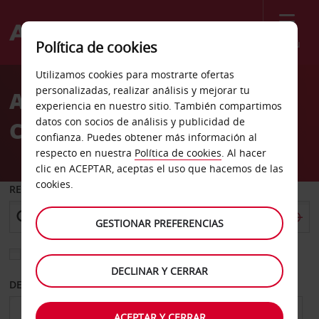
Menú
Política de cookies
Welcome
Utilizamos cookies para mostrarte ofertas
to
personalizadas, realizar análisis y mejorar tu
Alquiler de coches
Avis
experiencia en nuestro sitio. También compartimos
datos con socios de análisis y publicidad de
Charters Towers
confianza. Puedes obtener más información al
respecto en nuestra
Política de cookies
. Al hacer
clic en ACEPTAR, aceptas el uso que hacemos de las
cookies.
RECOGER EN
GESTIONAR PREFERENCIAS
Elegir otra oficina de devolución
DECLINAR Y CERRAR
DESDE
HASTA
ACEPTAR Y CERRAR