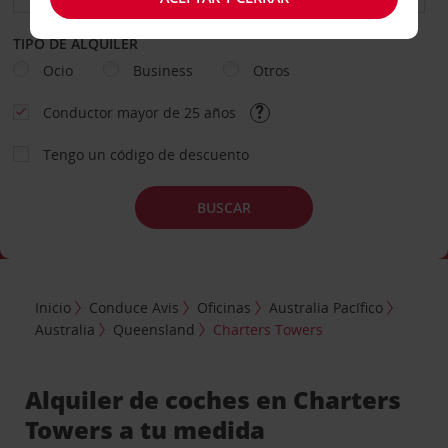
TIPO DE ALQUILER
Ocio
Business
Otros
Conductor mayor de 25 años
Tengo un código de descuento
BUSCAR
Inicio
Conduce Avis
Oficinas
Australia Pacífico
Australia
Queensland
Charters Towers
Alquiler de coches en Charters
Towers a tu medida