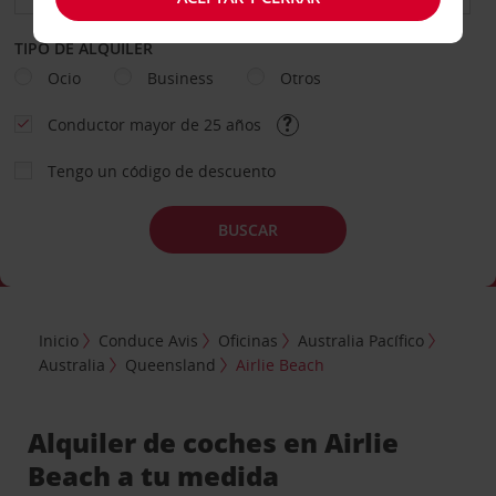
TIPO DE ALQUILER
Ocio
Business
Otros
Conductor mayor de 25 años
Tengo un código de descuento
BUSCAR
Inicio
Conduce Avis
Oficinas
Australia Pacífico
Australia
Queensland
Airlie Beach
Alquiler de coches en Airlie
Beach a tu medida