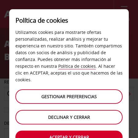
Menú
Política de cookies
Welcome
Utilizamos cookies para mostrarte ofertas
to
personalizadas, realizar análisis y mejorar tu
Alquiler de coches Airlie
Avis
experiencia en nuestro sitio. También compartimos
datos con socios de análisis y publicidad de
Beach
confianza. Puedes obtener más información al
respecto en nuestra
Política de cookies
. Al hacer
clic en ACEPTAR, aceptas el uso que hacemos de las
cookies.
RECOGER EN
GESTIONAR PREFERENCIAS
Elegir otra oficina de devolución
DECLINAR Y CERRAR
DESDE
HASTA
ACEPTAR Y CERRAR