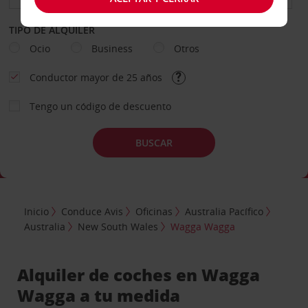
TIPO DE ALQUILER
Ocio
Business
Otros
Conductor mayor de 25 años
Tengo un código de descuento
BUSCAR
Inicio
Conduce Avis
Oficinas
Australia Pacífico
Australia
New South Wales
Wagga Wagga
Alquiler de coches en Wagga
Wagga a tu medida