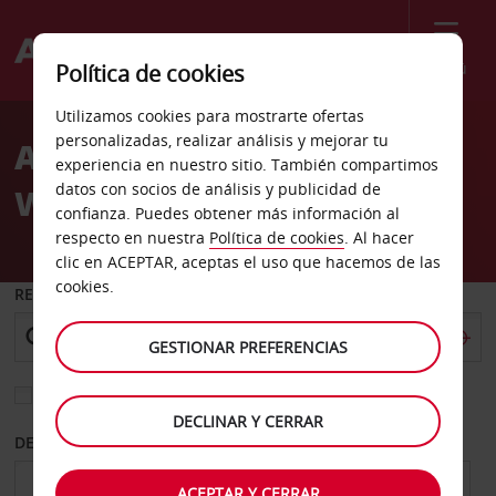
Menú
Política de cookies
Welcome
Utilizamos cookies para mostrarte ofertas
to
personalizadas, realizar análisis y mejorar tu
Alquiler de coches Wagga
Avis
experiencia en nuestro sitio. También compartimos
datos con socios de análisis y publicidad de
Wagga
confianza. Puedes obtener más información al
respecto en nuestra
Política de cookies
. Al hacer
clic en ACEPTAR, aceptas el uso que hacemos de las
cookies.
RECOGER EN
GESTIONAR PREFERENCIAS
Elegir otra oficina de devolución
DECLINAR Y CERRAR
DESDE
HASTA
ACEPTAR Y CERRAR