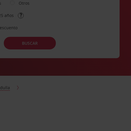
s
Otros
25 años
descuento
BUSCAR
adulla