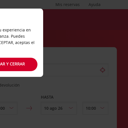
Mis reservas
Ayuda
tu experiencia en
ianza. Puedes
ACEPTAR, aceptas el
AR Y CERRAR
 devolución
HASTA