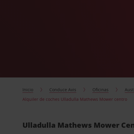
Inicio
Conduce Avis
Oficinas
Aust
Alquiler de coches Ulladulla Mathews Mower centro
Ulladulla Mathews Mower Cent