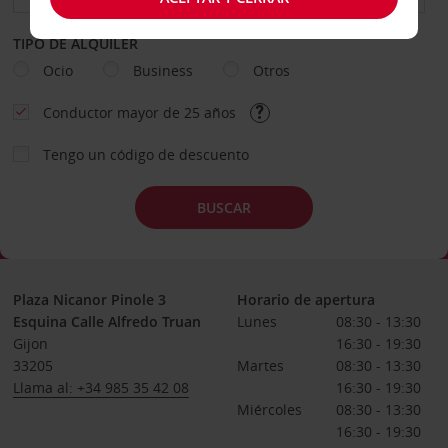
TIPO DE ALQUILER
Ocio
Business
Otros
Conductor mayor de 25 años
Tengo un código de descuento
BUSCAR
Plaza Nicanor Pinole 3
Horario de apertura
Esquina Calle Alfredo Truan
Lunes
08:30 - 13:30
Gijon
16:30 - 19:30
33205
Martes
08:30 - 13:30
Llama al: +34 985 35 42 08
16:30 - 19:30
Miércoles
08:30 - 13:30
16:30 - 19:30