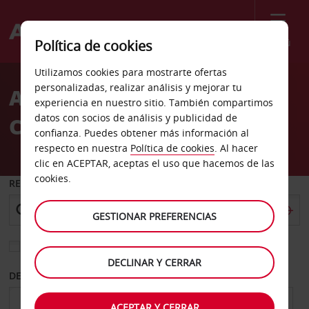
Menú
Política de cookies
Welcome
Utilizamos cookies para mostrarte ofertas
to
personalizadas, realizar análisis y mejorar tu
Alquiler de coches
Avis
experiencia en nuestro sitio. También compartimos
datos con socios de análisis y publicidad de
Cessnock
confianza. Puedes obtener más información al
respecto en nuestra
Política de cookies
. Al hacer
clic en ACEPTAR, aceptas el uso que hacemos de las
cookies.
RECOGER EN
GESTIONAR PREFERENCIAS
Elegir otra oficina de devolución
DECLINAR Y CERRAR
DESDE
HASTA
ACEPTAR Y CERRAR