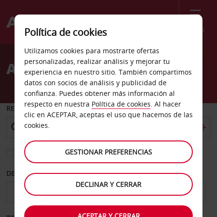
Menú
Política de cookies
Welcome
Utilizamos cookies para mostrarte ofertas
to
personalizadas, realizar análisis y mejorar tu
Alquiler de coches Albury
Avis
experiencia en nuestro sitio. También compartimos
datos con socios de análisis y publicidad de
confianza. Puedes obtener más información al
respecto en nuestra
Política de cookies
. Al hacer
RECOGER EN
clic en ACEPTAR, aceptas el uso que hacemos de las
cookies.
GESTIONAR PREFERENCIAS
Elegir otra oficina de devolución
DESDE
HASTA
DECLINAR Y CERRAR
ACEPTAR Y CERRAR