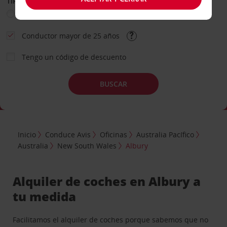
TIPO DE ALQUILER
Ocio
Business
Otros
Conductor mayor de 25 años
Tengo un código de descuento
BUSCAR
Inicio
Conduce Avis
Oficinas
Australia Pacífico
Australia
New South Wales
Albury
Alquiler de coches en Albury a
tu medida
Facilitamos el alquiler de coches porque sabemos que no