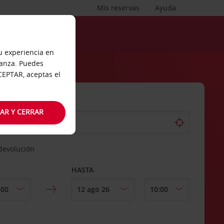
Mis reservas
Ayuda
tu experiencia en
ianza. Puedes
ACEPTAR, aceptas el
AR Y CERRAR
 devolución
HASTA