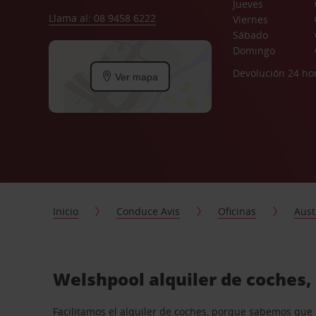
Jueves
Llama al: 08 9458 6222
Viernes
Sábado
Domingo
Devolución 24 ho
Ver mapa
Inicio
Conduce Avis
Oficinas
Aust
Welshpool alquiler de coches,
Facilitamos el alquiler de coches, porque sabemos que n