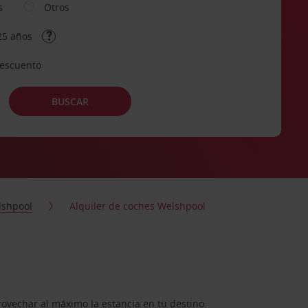
s
Otros
25 años
descuento
BUSCAR
lshpool
Alquiler de coches Welshpool
rovechar al máximo la estancia en tu destino.