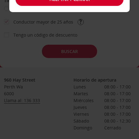
TIPO DE ALQUILER
Ocio
Business
Otros
Conductor mayor de 25 años
Tengo un código de descuento
BUSCAR
960 Hay Street
Horario de apertura
Perth Wa
Lunes
08:00 - 17:00
6000
Martes
08:00 - 17:00
Llama al: 136 333
Miércoles
08:00 - 17:00
Jueves
08:00 - 17:00
Viernes
08:00 - 17:00
Sábado
08:00 - 12:30
Domingo
Cerrado