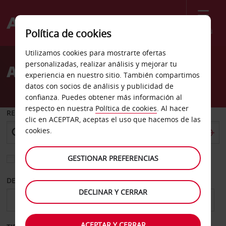
Menú
Política de cookies
Welcome
Utilizamos cookies para mostrarte ofertas
to
personalizadas, realizar análisis y mejorar tu
Alquiler de coches Perth
Avis
experiencia en nuestro sitio. También compartimos
datos con socios de análisis y publicidad de
confianza. Puedes obtener más información al
respecto en nuestra
Política de cookies
. Al hacer
RECOGER EN
clic en ACEPTAR, aceptas el uso que hacemos de las
cookies.
GESTIONAR PREFERENCIAS
Elegir otra oficina de devolución
DESDE
HASTA
DECLINAR Y CERRAR
ACEPTAR Y CERRAR