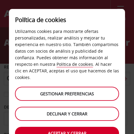
Menú
Política de cookies
Welcome
Utilizamos cookies para mostrarte ofertas
to
personalizadas, realizar análisis y mejorar tu
Alquiler de coches Leinster
Avis
experiencia en nuestro sitio. También compartimos
datos con socios de análisis y publicidad de
confianza. Puedes obtener más información al
respecto en nuestra
Política de cookies
. Al hacer
RECOGER EN
clic en ACEPTAR, aceptas el uso que hacemos de las
cookies.
GESTIONAR PREFERENCIAS
Elegir otra oficina de devolución
DESDE
HASTA
DECLINAR Y CERRAR
ACEPTAR Y CERRAR