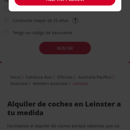
TIPO DE ALQUILER
Ocio
Business
Otros
Conductor mayor de 25 años
Tengo un código de descuento
BUSCAR
Inicio
Conduce Avis
Oficinas
Australia Pacífico
Australia
Western Australia
Leinster
Alquiler de coches en Leinster a
tu medida
Facilitamos el alquiler de coches porque sabemos que no