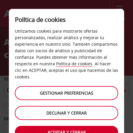
Menú
Política de cookies
Welcome
Utilizamos cookies para mostrarte ofertas
to
personalizadas, realizar análisis y mejorar tu
Alquiler de coches Albany
Avis
experiencia en nuestro sitio. También compartimos
datos con socios de análisis y publicidad de
ciudad
confianza. Puedes obtener más información al
respecto en nuestra
Política de cookies
. Al hacer
clic en ACEPTAR, aceptas el uso que hacemos de las
cookies.
RECOGER EN
GESTIONAR PREFERENCIAS
Elegir otra oficina de devolución
DECLINAR Y CERRAR
DESDE
HASTA
ACEPTAR Y CERRAR