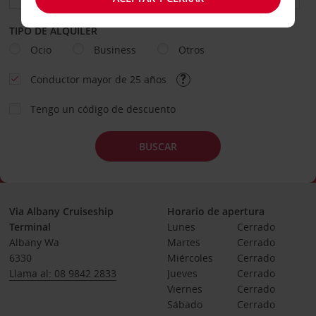
TIPO DE ALQUILER
Ocio
Business
Otros
Conductor mayor de 25 años
Tengo un código de descuento
BUSCAR
Via Albany Cruiseship
Horario de apertura
Terminal
Lunes
Cerrado
Albany Wa
Martes
Cerrado
6330
Miércoles
Cerrado
Llama al: 08 9842 2833
Jueves
Cerrado
Viernes
Cerrado
Sábado
Cerrado