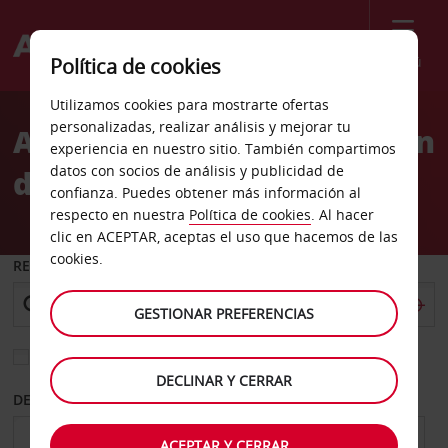
Menú
Política de cookies
Welcome
Utilizamos cookies para mostrarte ofertas
to
personalizadas, realizar análisis y mejorar tu
Alquiler de coches Estación
Avis
experiencia en nuestro sitio. También compartimos
datos con socios de análisis y publicidad de
de HSR de Taoyuan
confianza. Puedes obtener más información al
respecto en nuestra
Política de cookies
. Al hacer
clic en ACEPTAR, aceptas el uso que hacemos de las
cookies.
RECOGER EN
GESTIONAR PREFERENCIAS
Elegir otra oficina de devolución
DECLINAR Y CERRAR
DESDE
HASTA
ACEPTAR Y CERRAR