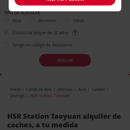
TIPO DE ALQUILER
Ocio
Business
Otros
Conductor mayor de 25 años
Tengo un código de descuento
BUSCAR
Inicio
Conduce Avis
Oficinas
Asia
Taiwán
Zhongli
HSR Station Taoyuan
HSR Station Taoyuan alquiler de
coches, a tu medida