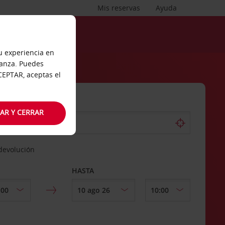
Mis reservas
Ayuda
tu experiencia en
ianza. Puedes
ACEPTAR, aceptas el
AR Y CERRAR
 devolución
HASTA