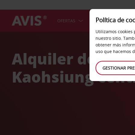
Política de co
OFERTAS
COCHES
SERV
Utilizamos cookies 
Welcome
nuestro sitio. Tamb
to
obtener más inform
Avis
Alquiler de coc
uso que hacemos de
GESTIONAR PRE
Kaohsiung cent